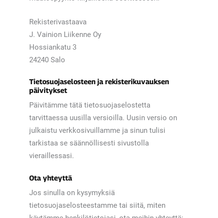
Rekisterivastaava
J. Vainion Liikenne Oy
Hossiankatu 3
24240 Salo
Tietosuojaselosteen ja rekisterikuvauksen
päivitykset
Päivitämme tätä tietosuojaselostetta
tarvittaessa uusilla versioilla. Uusin versio on
julkaistu verkkosivuillamme ja sinun tulisi
tarkistaa se säännöllisesti sivustolla
vieraillessasi.
Ota yhteyttä
Jos sinulla on kysymyksiä
tietosuojaselosteestamme tai siitä, miten
käytämme henkilötietojasi, ota meihin yhteyttä: