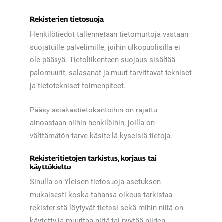
Rekisterien tietosuoja
Henkilötiedot tallennetaan tietomurtoja vastaan
suojatuille palvelimille, joihin ulkopuolisilla ei
ole pääsyä. Tietoliikenteen suojaus sisältää
palomuurit, salasanat ja muut tarvittavat tekniset
ja tietotekniset toimenpiteet.
Pääsy asiakastietokantoihin on rajattu
ainoastaan niihin henkilöihin, joilla on
välttämätön tarve käsitellä kyseisiä tietoja.
Rekisteritietojen tarkistus, korjaus tai
käyttökielto
Sinulla on Yleisen tietosuoja-asetuksen
mukaisesti koska tahansa oikeus tarkistaa
rekisteristä löytyvät tietosi sekä mihin niitä on
käytetty ja muuttaa niitä tai pyytää niiden