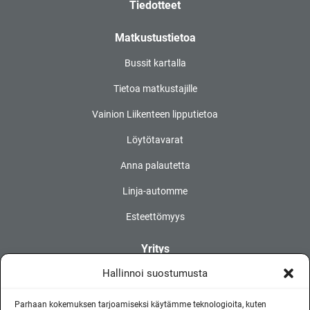
Tiedotteet
Matkustustietoa
Bussit kartalla
Tietoa matkustajille
Vainion Liikenteen lipputietoa
Löytötavarat
Anna palautetta
Linja-automme
Esteettömyys
Yritys
Hallinnoi suostumusta
Myytävä kalusto
Töihin Vainiolle
Parhaan kokemuksen tarjoamiseksi käytämme teknologioita, kuten