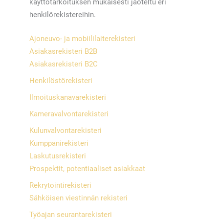
käyttötarkoituksen mukaisesti jaoteltu eri
henkilörekistereihin.
Ajoneuvo- ja mobiililaiterekisteri
Asiakasrekisteri B2B
Asiakasrekisteri B2C
Henkilöstörekisteri
Ilmoituskanavarekisteri
Kameravalvontarekisteri
Kulunvalvontarekisteri
Kumppanirekisteri
Laskutusrekisteri
Prospektit, potentiaaliset asiakkaat
Rekrytointirekisteri
Sähköisen viestinnän rekisteri
Työajan seurantarekisteri