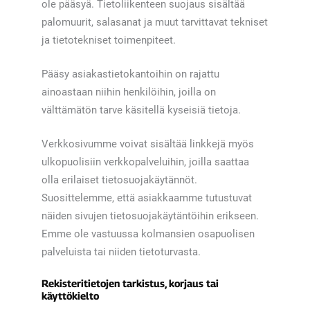
ole pääsyä. Tietoliikenteen suojaus sisältää
palomuurit, salasanat ja muut tarvittavat tekniset
ja tietotekniset toimenpiteet.
Pääsy asiakastietokantoihin on rajattu
ainoastaan niihin henkilöihin, joilla on
välttämätön tarve käsitellä kyseisiä tietoja.
Verkkosivumme voivat sisältää linkkejä myös
ulkopuolisiin verkkopalveluihin, joilla saattaa
olla erilaiset tietosuojakäytännöt.
Suosittelemme, että asiakkaamme tutustuvat
näiden sivujen tietosuojakäytäntöihin erikseen.
Emme ole vastuussa kolmansien osapuolisen
palveluista tai niiden tietoturvasta.
Rekisteritietojen tarkistus, korjaus tai
käyttökielto