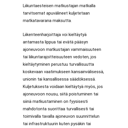
Liikuntaesteisen matkustajan matkalla
tarvitsemat apuvälineet kuljetetaan
matkatavarana maksutta.
Liikenteenharjoittaja voi kieltäytyä
antamasta lippua tai evätä pääsyn
ajoneuvoon matkustajan vammaisuuteen
tai liikuntarajoitteisuuteen vedoten, jos
kieltäytyminen perustuu turvallisuutta
koskevaan vaatimukseen kansainvälisessä,
unionin tai kansallisessa säädöksessä.
Kuljetuksesta voidaan kieltäytyä myös, jos
ajoneuvoon nousu, siitä poistuminen tai
siinä matkustaminen on fyysisesti
mahdotonta suorittaa turvallisesti tai
toimivalla tavalla ajoneuvon suunnittelun
tai infrastruktuurin kuten pysäkin tai