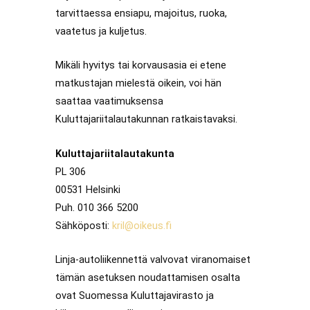
tarvittaessa ensiapu, majoitus, ruoka,
vaatetus ja kuljetus.
Mikäli hyvitys tai korvausasia ei etene
matkustajan mielestä oikein, voi hän
saattaa vaatimuksensa
Kuluttajariitalautakunnan ratkaistavaksi.
Kuluttajariitalautakunta
PL 306
00531 Helsinki
Puh. 010 366 5200
Sähköposti:
kril@oikeus.fi
Linja-autoliikennettä valvovat viranomaiset
tämän asetuksen noudattamisen osalta
ovat Suomessa Kuluttajavirasto ja