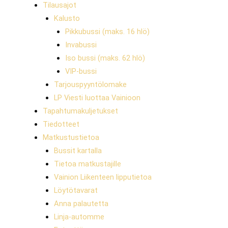
Tilausajot
Kalusto
Pikkubussi (maks. 16 hlö)
Invabussi
Iso bussi (maks. 62 hlö)
VIP-bussi
Tarjouspyyntölomake
LP Viesti luottaa Vainioon
Tapahtumakuljetukset
Tiedotteet
Matkustustietoa
Bussit kartalla
Tietoa matkustajille
Vainion Liikenteen lipputietoa
Löytötavarat
Anna palautetta
Linja-automme