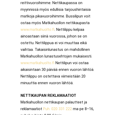
reittivuoroihimme. Nettikaupassa on
myynnissä myös edullisia tarjoushintaisia
matkoja pikavuoroihimme. Bussilipun voit
ostaa myös Matkahuollon nettikaupasta
www.matkahuolto.fi
. Nettilippu kelpaa
ainoastaan siinä vuorossa, johon se on
ostettu. Nettilippua ei voi muuttaa eikä
vaihtaa. Takaisinlunastus on mahdollinen
Matkahuollon lunastusehtojen mukaisesti.
www.matkahuolto.fi
Nettilipun voi ostaa
aikaisintaan 30 päivää ennen vuoron lähtöä.
Nettilippu on ostettava viimeistään 20
minuuttia ennen vuoron lähtöä.
NETTIKAUPAN REKLAMAATIOT
Matkahuollon nettikaupan palautteet ja
reklamaatiot
Puh. 020 331 222
ma-pe 8–16,