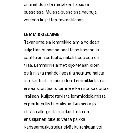
on mahdollista matalalattiaisissa
busseissa. Muissa busseissa vaunuja
voidaan kuljettaa tavaratilassa.
LEMMIKKIELÄIMET
Tavanomaisia lemmikkieläimiä voidaan
kuljettaa bussissa saattajan kanssa ja
saattajan vastuulla, mikäli bussissa on
tilaa. Lemmikkieläimet sijoitetaan siten,
että niistä mahdollisesti aiheutuva haitta
matkustajille minimoituu. Lemmikkieläimiä
ei saa sijoittaa istuimille eikä niitä saa pitää
irrallaan. Kuljetettavista lemmikkieläimistä
ei peritä erillistä maksua. Bussissa jo
olevilla allergisilla matkustajilla on
ensisijainen oikeus valita paikka.
Kanssamatkustajat eivät kuitenkaan voi