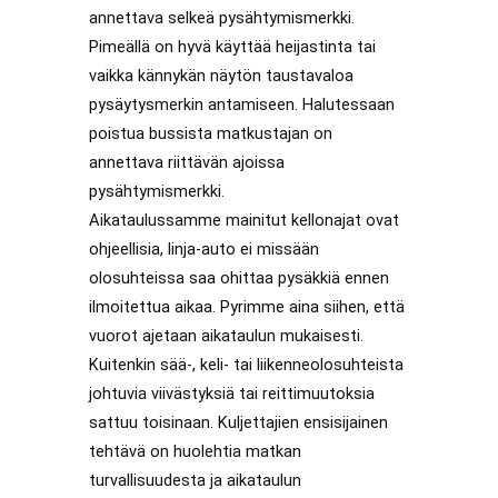
annettava selkeä pysähtymismerkki.
Pimeällä on hyvä käyttää heijastinta tai
vaikka kännykän näytön taustavaloa
pysäytysmerkin antamiseen. Halutessaan
poistua bussista matkustajan on
annettava riittävän ajoissa
pysähtymismerkki.
Aikataulussamme mainitut kellonajat ovat
ohjeellisia, linja-auto ei missään
olosuhteissa saa ohittaa pysäkkiä ennen
ilmoitettua aikaa. Pyrimme aina siihen, että
vuorot ajetaan aikataulun mukaisesti.
Kuitenkin sää-, keli- tai liikenneolosuhteista
johtuvia viivästyksiä tai reittimuutoksia
sattuu toisinaan. Kuljettajien ensisijainen
tehtävä on huolehtia matkan
turvallisuudesta ja aikataulun