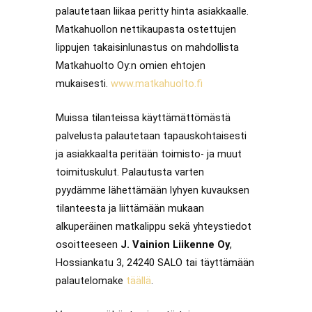
palautetaan liikaa peritty hinta asiakkaalle.
Matkahuollon nettikaupasta ostettujen
lippujen takaisinlunastus on mahdollista
Matkahuolto Oy:n omien ehtojen
mukaisesti.
www.matkahuolto.fi
Muissa tilanteissa käyttämättömästä
palvelusta palautetaan tapauskohtaisesti
ja asiakkaalta peritään toimisto- ja muut
toimituskulut. Palautusta varten
pyydämme lähettämään lyhyen kuvauksen
tilanteesta ja liittämään mukaan
alkuperäinen matkalippu sekä yhteystiedot
osoitteeseen
J. Vainion Liikenne Oy
,
Hossiankatu 3, 24240 SALO tai täyttämään
palautelomake
täällä
.