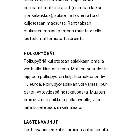
Matkustajan mukanaan kuljettamat
normaalit matkatavarat (enintään kaksi
matkalaukkua), sukset ja lastenrattaat
kuljetetaan maksutta. Rahtitaksan
mukainen maksu peritään muista edellä
luettelemattomista tavaroista.
POLKUPYÖRÄT
Polkupyöriä kuljetetaan asiakkaan omalla
vastuulla tilan salliessa. Matkan pituudesta
riippuen polkupyörän kuljetusmaksu on 5–
15 euroa. Polkupyöräpaikan voi varata lipun
oston yhteydessä nettikaupasta. Muuten
emme varaa paikkoja polkupyörille, vaan
niitä kuljetetaan, mikäli tilaa on.
LASTENVAUNUT
Lastenvaunujen kuljettaminen auton sisällä