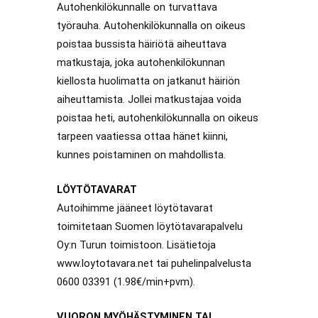
Autohenkilökunnalle on turvattava
työrauha. Autohenkilökunnalla on oikeus
poistaa bussista häiriötä aiheuttava
matkustaja, joka autohenkilökunnan
kiellosta huolimatta on jatkanut häiriön
aiheuttamista. Jollei matkustajaa voida
poistaa heti, autohenkilökunnalla on oikeus
tarpeen vaatiessa ottaa hänet kiinni,
kunnes poistaminen on mahdollista.
LÖYTÖTAVARAT
Autoihimme jääneet löytötavarat
toimitetaan Suomen löytötavarapalvelu
Oy:n Turun toimistoon. Lisätietoja
www.loytotavara.net tai puhelinpalvelusta
0600 03391 (1.98€/min+pvm).
VUORON MYÖHÄSTYMINEN TAI