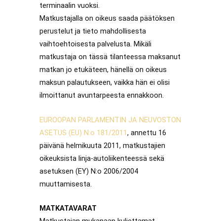
terminaalin vuoksi.
Matkustajalla on oikeus saada päätöksen
perustelut ja tieto mahdollisesta
vaihtoehtoisesta palvelusta. Mikäli
matkustaja on tässä tilanteessa maksanut
matkan jo etukäteen, hänellä on oikeus
maksun palautukseen, vaikka hän ei olisi
ilmoittanut avuntarpeesta ennakkoon.
EUROOPAN PARLAMENTIN JA NEUVOSTON
ASETUS (EU) N:o 181/2011
, annettu 16
päivänä helmikuuta 2011, matkustajien
oikeuksista linja-autoliikenteessä sekä
asetuksen (EY) N:o 2006/2004
muuttamisesta.
MATKATAVARAT