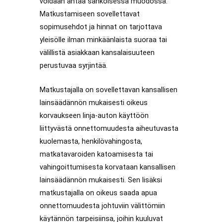
voidaan antaa sähköisessä muodossa.
Matkustamiseen sovellettavat
sopimusehdot ja hinnat on tarjottava
yleisölle ilman minkäänlaista suoraa tai
välillistä asiakkaan kansalaisuuteen
perustuvaa syrjintää.
Matkustajalla on sovellettavan kansallisen
lainsäädännön mukaisesti oikeus
korvaukseen linja-auton käyttöön
liittyvästä onnettomuudesta aiheutuvasta
kuolemasta, henkilövahingosta,
matkatavaroiden katoamisesta tai
vahingoittumisesta korvataan kansallisen
lainsäädännön mukaisesti. Sen lisäksi
matkustajalla on oikeus saada apua
onnettomuudesta johtuviin välittömiin
käytännön tarpeisiinsa, joihin kuuluvat