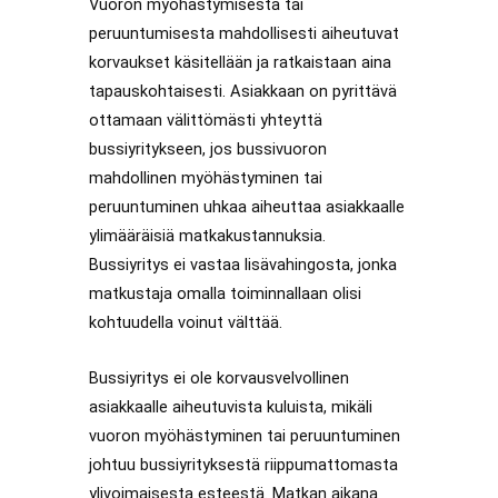
Vuoron myöhästymisestä tai
peruuntumisesta mahdollisesti aiheutuvat
korvaukset käsitellään ja ratkaistaan aina
tapauskohtaisesti. Asiakkaan on pyrittävä
ottamaan välittömästi yhteyttä
bussiyritykseen, jos bussivuoron
mahdollinen myöhästyminen tai
peruuntuminen uhkaa aiheuttaa asiakkaalle
ylimääräisiä matkakustannuksia.
Bussiyritys ei vastaa lisävahingosta, jonka
matkustaja omalla toiminnallaan olisi
kohtuudella voinut välttää.
Bussiyritys ei ole korvausvelvollinen
asiakkaalle aiheutuvista kuluista, mikäli
vuoron myöhästyminen tai peruuntuminen
johtuu bussiyrityksestä riippumattomasta
ylivoimaisesta esteestä. Matkan aikana