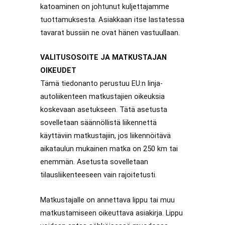
katoaminen on johtunut kuljettajamme
tuottamuksesta. Asiakkaan itse lastatessa
tavarat bussiin ne ovat hänen vastuullaan.
VALITUSOSOITE JA MATKUSTAJAN
OIKEUDET
Tämä tiedonanto perustuu EU:n linja-
autoliikenteen matkustajien oikeuksia
koskevaan asetukseen. Tätä asetusta
sovelletaan säännöllistä liikennettä
käyttäviin matkustajiin, jos liikennöitävä
aikataulun mukainen matka on 250 km tai
enemmän. Asetusta sovelletaan
tilausliikenteeseen vain rajoitetusti.
Matkustajalle on annettava lippu tai muu
matkustamiseen oikeuttava asiakirja. Lippu