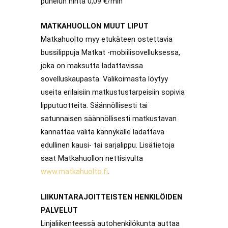
puhelun hinta 0,09 €/min
MATKAHUOLLON MUUT LIPUT
Matkahuolto myy etukäteen ostettavia
bussilippuja Matkat -mobiilisovelluksessa,
joka on maksutta ladattavissa
sovelluskaupasta. Valikoimasta löytyy
useita erilaisiin matkustustarpeisiin sopivia
lipputuotteita. Säännöllisesti tai
satunnaisen säännöllisesti matkustavan
kannattaa valita kännykälle ladattava
edullinen kausi- tai sarjalippu. Lisätietoja
saat Matkahuollon nettisivulta
www.matkahuolto.fi
.
LIIKUNTARAJOITTEISTEN HENKILÖIDEN
PALVELUT
Linjaliikenteessä autohenkilökunta auttaa