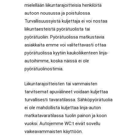
mielellään liikuntarajoitteisia henkilöitä
autoon nousussa ja poistulossa.
Turvallisuussyistä kuljettaja ei voi nostaa
liikuntaesteistä pyörätuolista tai
pyörätuoliin. Pyörätuolissa matkustavia
asiakkaita emme voi valitettavasti ottaa
pyörätuolissa kyytiin kaukoliikenteen linja-
autoihimme, koska näissä ei ole
pyörätuolinostimia.
Liikuntarajoitteisten tai vammaisten
tarvitsemat apuvälineet voidaan kuljettaa
turvallisesti tavaratilassa. Sähköpyörätuolia
ei ole mahdollista kuljettaa linja-auton
matkatavaratilassa tuolin painon ja koon
vuoksi. Autojemme WC:t eivät sovellu
vaikeavammaisten käyttöön.