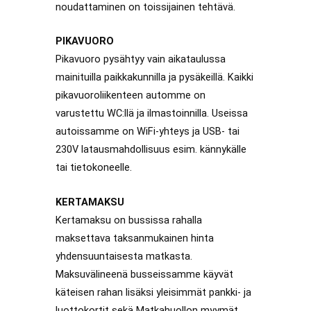
noudattaminen on toissijainen tehtävä.
PIKAVUORO
Pikavuoro pysähtyy vain aikataulussa
mainituilla paikkakunnilla ja pysäkeillä. Kaikki
pikavuoroliikenteen automme on
varustettu WC:llä ja ilmastoinnilla. Useissa
autoissamme on WiFi-yhteys ja USB- tai
230V latausmahdollisuus esim. kännykälle
tai tietokoneelle.
KERTAMAKSU
Kertamaksu on bussissa rahalla
maksettava taksanmukainen hinta
yhdensuuntaisesta matkasta.
Maksuvälineenä busseissamme käyvät
käteisen rahan lisäksi yleisimmät pankki- ja
luottokortit sekä Matkahuollon myymät