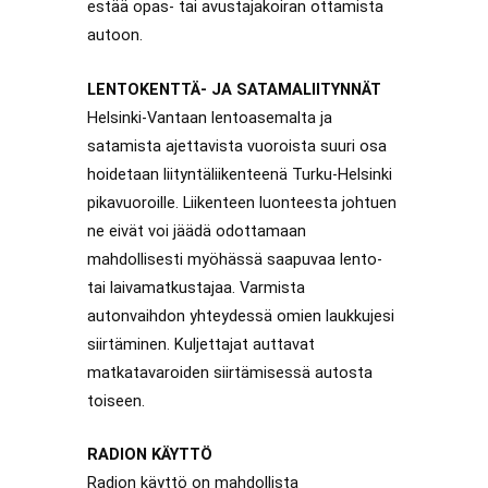
estää opas- tai avustajakoiran ottamista
autoon.
LENTOKENTTÄ- JA SATAMALIITYNNÄT
Helsinki-Vantaan lentoasemalta ja
satamista ajettavista vuoroista suuri osa
hoidetaan liityntäliikenteenä Turku-Helsinki
pikavuoroille. Liikenteen luonteesta johtuen
ne eivät voi jäädä odottamaan
mahdollisesti myöhässä saapuvaa lento-
tai laivamatkustajaa. Varmista
autonvaihdon yhteydessä omien laukkujesi
siirtäminen. Kuljettajat auttavat
matkatavaroiden siirtämisessä autosta
toiseen.
RADION KÄYTTÖ
Radion käyttö on mahdollista