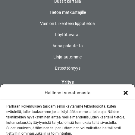
Bussit kartalla
Tietoa matkustajille
Vainion Liikenteen lipputietoa
Löytötavarat
Anna palautetta
Linja-automme
Esteettömyys
Yritys
Hallinnoi suostumusta
Myytävä kalusto
Töihin Vainiolle
Parhaan kokemuksen tarjoamiseksi käytämme teknologioita, kuten
evästeitä, tallentaaksemme ja/tai käyttääksemme laitetietoja. Näiden
Tietosuojaseloste
tekniikoiden hyväksyminen antaa meille mahdollisuuden käsitellä tietoja,
kuten selauskäyttäytymistä tai yksilöllisiä tunnuksia tällä sivustolla.
Evästekäytäntö
Suostumuksen jättäminen tai peruuttaminen voi vaikuttaa haitallisesti
tiettyihin ominaisuuksiin ja toimintoihin.