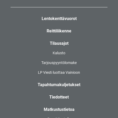
Lentokenttävuorot
Reittiliikenne
Tilausajot
Kalusto
Tarjouspyyntölomake
LP Viesti luottaa Vainioon
Tapahtumakuljetukset
Tiedotteet
Matkustustietoa