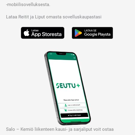
-mobiilisovelluksesta.
Lataa Reitit ja Liput omasta sovelluskaupastasi
Salo – Kemiö liikenteen kausi- ja sarjaliput voit ostaa