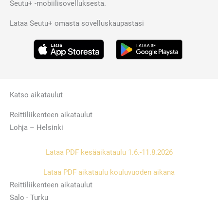
Seutu+ -mobiilisovelluksesta.
Lataa Seutu+ omasta sovelluskaupastasi
Katso aikataulut
Reittiliikenteen aikataulut
Lohja – Helsinki
Lataa PDF kesäaikataulu 1.6.-11.8.2026
Lataa PDF aikataulu kouluvuoden aikana
Reittiliikenteen aikataulut
Salo - Turku