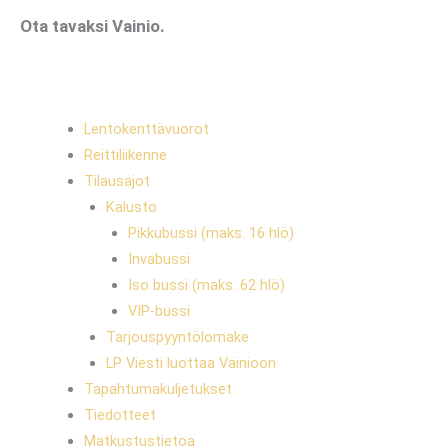
Ota tavaksi Vainio.
Lentokenttävuorot
Reittiliikenne
Tilausajot
Kalusto
Pikkubussi (maks. 16 hlö)
Invabussi
Iso bussi (maks. 62 hlö)
VIP-bussi
Tarjouspyyntölomake
LP Viesti luottaa Vainioon
Tapahtumakuljetukset
Tiedotteet
Matkustustietoa