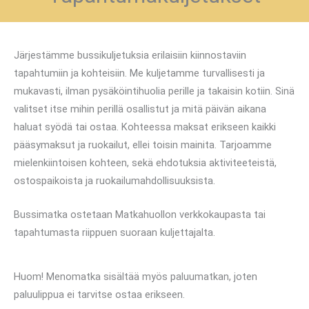
Järjestämme bussikuljetuksia erilaisiin kiinnostaviin
tapahtumiin ja kohteisiin. Me kuljetamme turvallisesti ja
mukavasti, ilman pysäköintihuolia perille ja takaisin kotiin. Sinä
valitset itse mihin perillä osallistut ja mitä päivän aikana
haluat syödä tai ostaa. Kohteessa maksat erikseen kaikki
pääsymaksut ja ruokailut, ellei toisin mainita. Tarjoamme
mielenkiintoisen kohteen, sekä ehdotuksia aktiviteeteistä,
ostospaikoista ja ruokailumahdollisuuksista.
Bussimatka ostetaan Matkahuollon verkkokaupasta
tai
tapahtumasta riippuen suoraan kuljettajalta.
Huom! Menomatka sisältää myös paluumatkan, joten
paluulippua ei tarvitse ostaa erikseen.