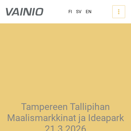
FI
SV
EN
Tampereen Tallipihan
Maalismarkkinat ja Ideapark
21.3.2026