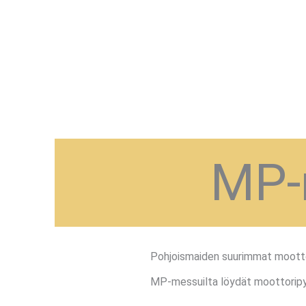
MP-
Pohjoismaiden suurimmat moott
MP-messuilta löydät moottoripyör