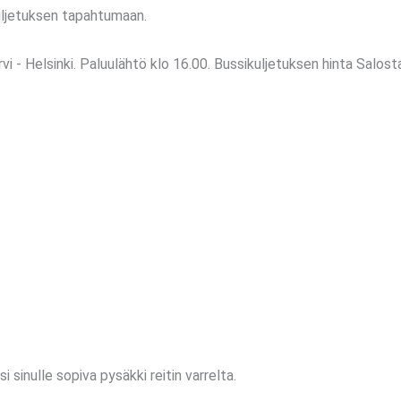
kuljetuksen tapahtumaan.
rvi - Helsinki. Paluulähtö klo 16.00. Bussikuljetuksen hinta Salos
i sinulle sopiva pysäkki reitin varrelta.