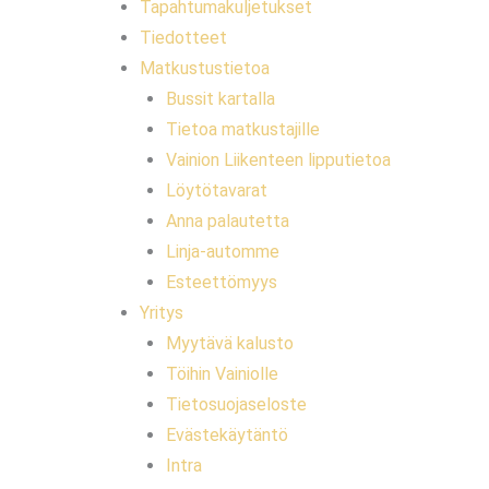
Tapahtumakuljetukset
Tiedotteet
Matkustustietoa
Bussit kartalla
Tietoa matkustajille
Vainion Liikenteen lipputietoa
Löytötavarat
Anna palautetta
Linja-automme
Esteettömyys
Yritys
Myytävä kalusto
Töihin Vainiolle
Tietosuojaseloste
Evästekäytäntö
Intra