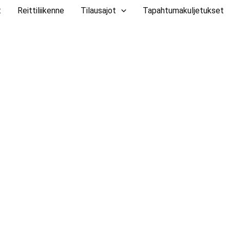
t
Reittiliikenne
Tilausajot
Tapahtumakuljetukset