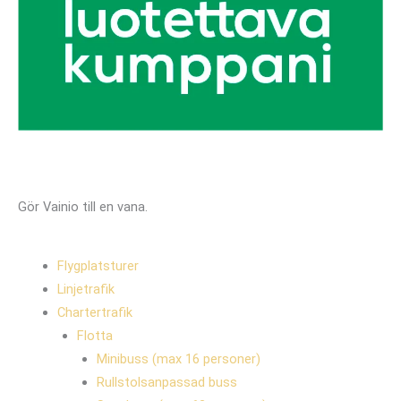
Gör Vainio till en vana.
Flygplatsturer
Linjetrafik
Chartertrafik
Flotta
Minibuss (max 16 personer)
Rullstolsanpassad buss