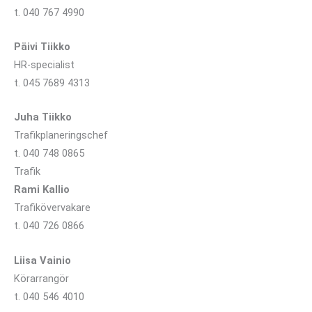
t. 040 767 4990
Päivi Tiikko
HR-specialist
t. 045 7689 4313
Juha Tiikko
Trafikplaneringschef
t. 040 748 0865
Trafik
Rami Kallio
Trafikövervakare
t. 040 726 0866
Liisa Vainio
Körarrangör
t. 040 546 4010