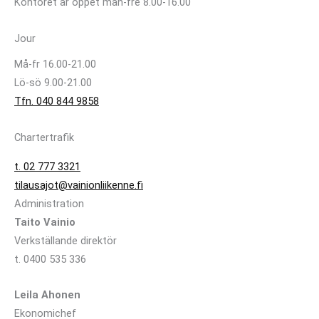
Kontoret är öppet mån-fre 8.00-16.00
Jour
Må-fr 16.00-21.00
Lö-sö 9.00-21.00
Tfn. 040 844 9858
Chartertrafik
t. 02 777 3321
tilausajot@vainionliikenne.fi
Administration
Taito Vainio
Verkställande direktör
t. 0400 535 336
Leila Ahonen
Ekonomichef