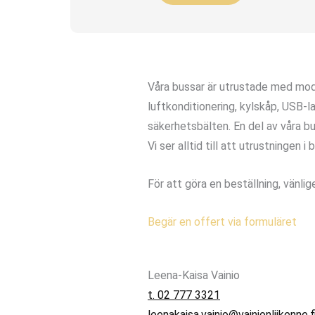
Våra bussar är utrustade med mode
luftkonditionering, kylskåp, USB-l
säkerhetsbälten. En del av våra bu
Vi ser alltid till att utrustningen
För att göra en beställning, vänli
Begär en offert via formuläret
Leena-Kaisa Vainio
t. 02 777 3321
leenakaisa.vainio@vainionliikenne.f