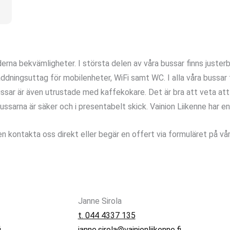
rna bekvämligheter. I största delen av våra bussar finns juster
addningsuttag för mobilenheter, WiFi samt WC. I alla våra bussar f
ssar är även utrustade med kaffekokare. Det är bra att veta att u
 i bussarna är säker och i presentabelt skick. Vainion Liikenne har 
gen kontakta oss direkt eller begär en offert via formuläret på v
Janne Sirola
t. 044 4337 135
i
janne.sirola@vainionliikenne.fi