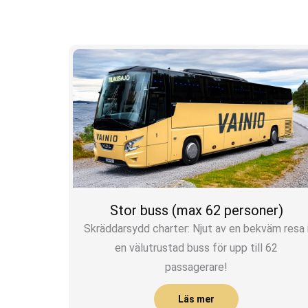
Stor buss (max 62 personer)
Skräddarsydd charter: Njut av en bekväm resa 
en välutrustad buss för upp till 62
passagerare!
Läs mer