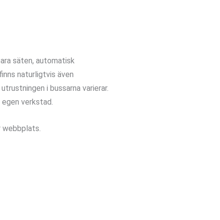
bara säten, automatisk
inns naturligtvis även
trustningen i bussarna varierar.
en egen verkstad.
år webbplats.