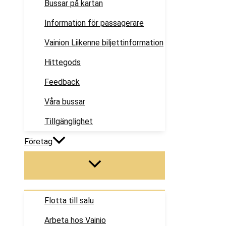
Bussar på kartan
Information för passagerare
Vainion Liikenne biljettinformation
Hittegods
Feedback
Våra bussar
Tillgänglighet
Företag
Flotta till salu
Arbeta hos Vainio